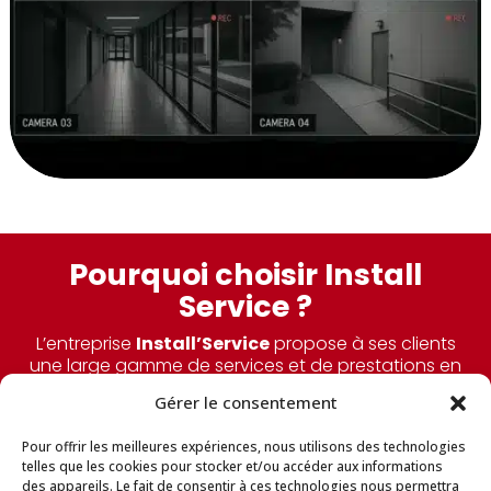
Pourquoi choisir Install
Service ?
L’entreprise
Install’Service
propose à ses clients
une large gamme de services et de prestations en
travaux d’électricité. Particuliers ou professionnels,
Gérer le consentement
nous mettons à votre disposition une expertise de
plusieurs années et nous prenons en charge tous
Pour offrir les meilleures expériences, nous utilisons des technologies
vos travaux d’installation, de rénovation, de
telles que les cookies pour stocker et/ou accéder aux informations
réparation, de maintenance ou de dépannage
des appareils. Le fait de consentir à ces technologies nous permettra