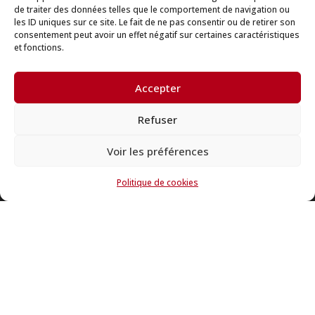
électrique tout en vous garantissant un travail de
de traiter des données telles que le comportement de navigation ou
grande qualité.
les ID uniques sur ce site. Le fait de ne pas consentir ou de retirer son
consentement peut avoir un effet négatif sur certaines caractéristiques
Contactez-nous
et fonctions.
Accepter
Install' Service
Refuser
14 Ter La Blanchetterie 44690 Château-Thébaud
Voir les préférences
02.40.06.55.25
Contactez-nous par mail
Nos Services
Politique de cookies
Electricité
Rénovation énergétique
Climatisation
Domotique
Vidéosurveillance
Mentions
Mentions légales